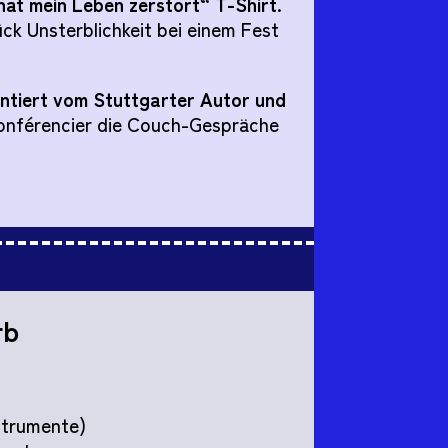
hat mein Leben zerstört“ T-Shirt
.
ück Unsterblichkeit bei einem Fest
entiert vom Stuttgarter Autor und
onférencier die Couch-Gespräche
rb
nstrumente)