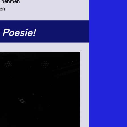
u nehmen
en
 Poesie!