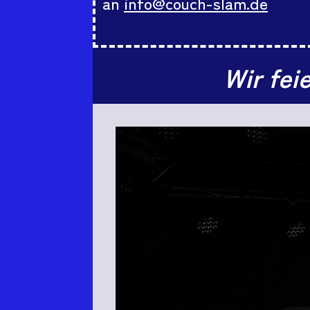
an
info@couch-slam.de
Wir fei