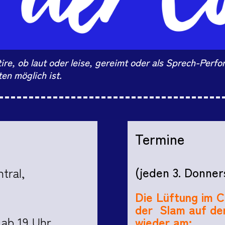
tire, ob laut oder leise, gereimt oder als Sprech-Per
ten möglich ist.
Termine
(jeden 3. Donne
tral,
Die Lüftung im C
der Slam auf de
 ab 19 Uhr
wieder am: