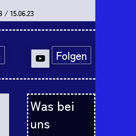
3 / 15.06.23
n
Folgen
Was bei
uns
m